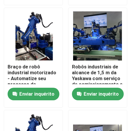
Sobre nós
Excursão da fábrica
Controle da qualidade
Braço de robô
Robôs industriais de
Contacte-nos
industrial motorizado
alcance de 1,5 m da
- Automatize seu
Yaskawa com serviço
processo de
de comissionamento e
fabricação com
treinamento
Notícia
Enviar inquérito
Enviar inquérito
componentes
principais
Casos
Peça umas citações