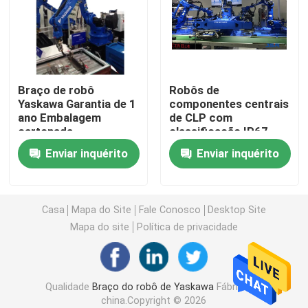
Braço do robô de Yaskawa
visão do robô 3D
Braço de robô
Robôs de
Yaskawa Garantia de 1
componentes centrais
ano Embalagem
de CLP com
Estações de trabalho robóticos
cartonada
classificação IP67
para automação
Enviar inquérito
Enviar inquérito
industrial
Acessórios do robô
Tampa protetora do robô
Casa
Mapa do Site
Fale Conosco
Desktop Site
Mapa do site
Política de privacidade
Peças do robô
Qualidade
Braço do robô de Yaskawa
Fábrica da
Positioner do robô
china.Copyright © 2026