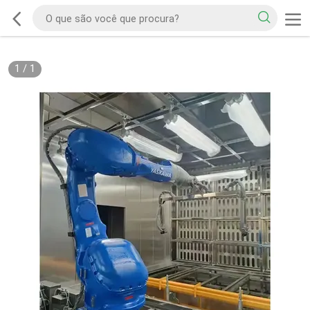
1
/
1