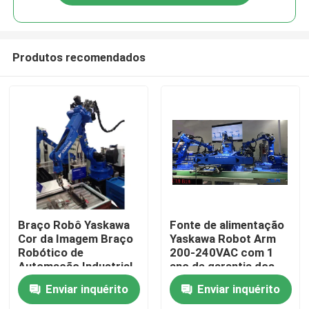
Produtos recomendados
Casa
Braço Robô Yaskawa
Fonte de alimentação
Cor da Imagem Braço
Yaskawa Robot Arm
Robótico de
200-240VAC com 1
Produtos
Automação Industrial
ano de garantia dos
para Produção
componentes
Enviar inquérito
Enviar inquérito
Industrial
principais
Vídeos