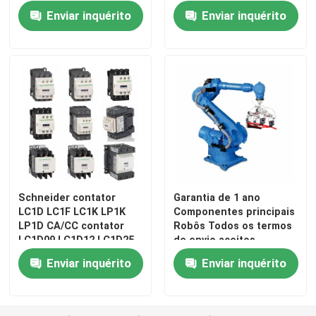
Enviar inquérito
Enviar inquérito
Schneider contator
Garantia de 1 ano
LC1D LC1F LC1K LP1K
Componentes principais
Casa
LP1D CA/CC contator
Robôs Todos os termos
LC1D09 LC1D12 LC1D25
de envio aceitos
LC1D32 LC1D40 LC1D50A
Enviar inquérito
Enviar inquérito
Produtos
Vídeos